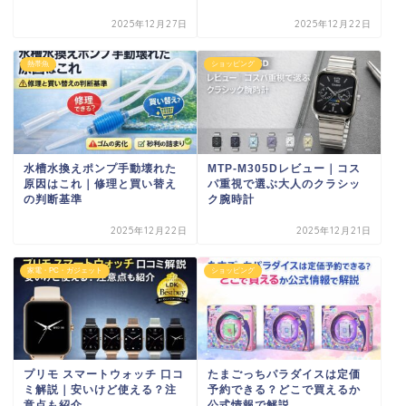
2025年12月27日
2025年12月22日
熱帯魚
ショッピング
水槽水換えポンプ手動壊れた
MTP-M305Dレビュー｜コス
原因はこれ｜修理と買い替え
パ重視で選ぶ大人のクラシッ
の判断基準
ク腕時計
2025年12月22日
2025年12月21日
家電・PC・ガジェット
ショッピング
プリモ スマートウォッチ 口コ
たまごっちパラダイスは定価
ミ解説｜安いけど使える？注
予約できる？どこで買えるか
意点も紹介
公式情報で解説