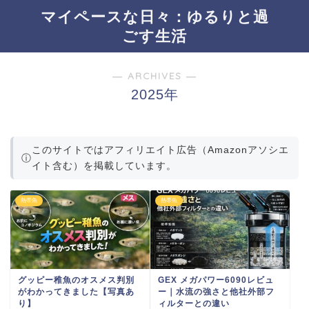
マイペースな日々：ゆるりと過
ごす生活
― ARCHIVES ―
2025年
このサイトではアフィリエイト広告（Amazonアソシエ
ⓘ
イト含む）を掲載しています。
熱帯魚
熱帯魚
グッピー稚魚のオスメス判別
GEX メガパワー6090レビュ
がわかってきました【写真あ
ー｜水流の強さと他社外部フ
り】
ィルターとの違い