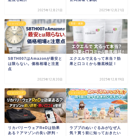
2025年12月21日
2025年12月21日
ショッピング
美容・健康
SBTH007はAmazonが最安と
エクエルで太るって本当？効
は限らない。価格相場と注意
果と口コミから徹底検証！
点
2025年12月20日
2025年12月19日
ショッピング
ショッピング
リカバリーウェアReDは効果
ラブブのぬいぐるみがなぜ人
ある？アマゾンの良い評判・
気？買う前に知っておきたい