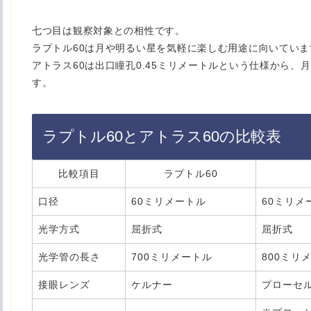
七つ目は観察対象との相性です。
ラプトル60は月や明るい星を気軽に楽しむ用途に向いていま
アトラス60は出口瞳孔0.45ミリメートルという仕様から
す。
ラプトル60とアトラス60の比較表
比較項目
ラプトル60
口径
60ミリメートル
60ミリメ
光学方式
屈折式
屈折式
光学管の長さ
700ミリメートル
800ミリ
接眼レンズ
ケルナー
プローセ