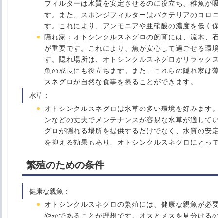
フィルターは水質を安定させるのに役立ち、稚魚が
す。また、スポンジフィルターはバクテリアのコロ
す。これにより、アンモニアや亜硝酸の濃度を低く
隠れ家
：オトシンクルスネグロの飼育には、流木、
が重要です。これにより、魚が安心して過ごせる環
す。隠れ場所は、オトシンクルスネグロがリラック
魚の成長にも役立ちます。また、これらの隠れ家は
スネグロが自然な食事を摂ることができます。
水草
：
オトシンクルスネグロは水草の多い環境を好みます
ンなどの丈夫でメンテナンスが容易な水草が適して
グロが隠れる場所を提供するだけでなく、水質の安
を抑える効果もあり、オトシンクルスネグロにとっ
繁殖のための条件
健康な親魚
：
オトシンクルスネグロの繁殖には、健康な親魚が必
やかであることが理想です。オスとメスを見分ける