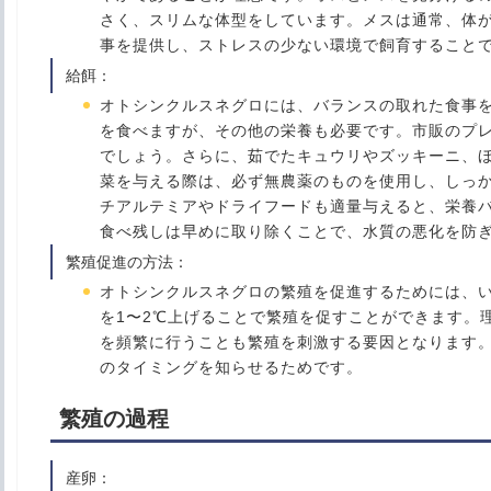
さく、スリムな体型をしています。メスは通常、体
事を提供し、ストレスの少ない環境で飼育すること
給餌
：
オトシンクルスネグロには、バランスの取れた食事
を食べますが、その他の栄養も必要です。市販のプ
でしょう。さらに、茹でたキュウリやズッキーニ、
菜を与える際は、必ず無農薬のものを使用し、しっ
チアルテミアやドライフードも適量与えると、栄養
食べ残しは早めに取り除くことで、水質の悪化を防
繁殖促進の方法
：
オトシンクルスネグロの繁殖を促進するためには、
を1〜2℃上げることで繁殖を促すことができます。理
を頻繁に行うことも繁殖を刺激する要因となります
のタイミングを知らせるためです。
繁殖の過程
産卵
：