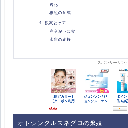
孵化：
稚魚の育成：
観察とケア
注意深い観察：
水質の維持：
スポンサーリン
オトシンクルスネグロの繁殖