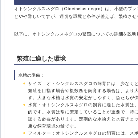
オトシンクルスネグロ（Otocinclus negro）は、小
とやや難しいですが、適切な環境と条件が整えば、繁殖させ
以下に、オトシンクルスネグロの繁殖についての詳細を説明
繁殖に適した環境
水槽の準備
：
サイズ
：オトシンクルスネグロの飼育には、少なくと
繁殖を目指す場合や複数匹を飼育する場合は、より大
す。大きな水槽は水質の安定がしやすく、魚たちが
水質
：オトシンクルスネグロの飼育に適した水質は、pH 
的です。水質は常に安定していることが重要で、特
認する必要があります。定期的な水換えと水質チェ
康な飼育環境の鍵です。
フィルター
：オトシンクルスネグロの飼育には、ス