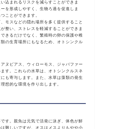
吸い込まれるリスクを減らすことができま
ニーを形成しやすく、生物ろ過を促進しま
保つことができます。
石、モスなどの隠れ場所を多く提供すること
境が整い、ストレスを軽減することができま
スできるだけでなく、繁殖時の卵の保護や稚
藻類の生育場所にもなるため、オトシンクル
。アヌビアス、ウィローモス、ジャバファー
います。これらの水草は、オトシンクルスネ
定にも寄与します。また、水草は藻類の発生
て理想的な環境を作り出します。
要です。親魚は元気で活発に泳ぎ、体色が鮮
のは難しいですが、オスはメスよりもやや小