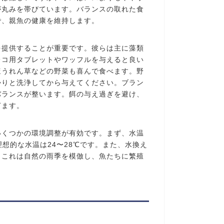
が丸みを帯びています。バランスの取れた食
で、親魚の健康を維持します。
を提供することが重要です。彼らは主に藻類
レコ用タブレットやワッフルを与えると良い
ほうれん草などの野菜も喜んで食べます。野
かりと洗浄してから与えてください。ブラン
バランスが整います。餌の与え過ぎを避け、
ぎます。
いくつかの環境調整が有効です。まず、水温
想的な水温は24〜28℃です。また、水換え
。これは自然の雨季を模倣し、魚たちに繁殖