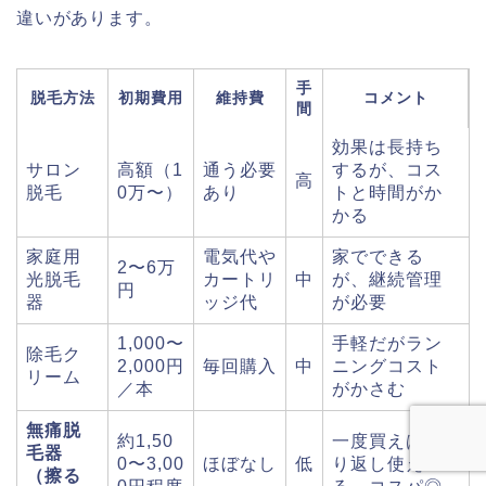
違いがあります。
手
脱毛方法
初期費用
維持費
コメント
間
効果は長持ち
サロン
高額（1
通う必要
するが、コス
高
脱毛
0万〜）
あり
トと時間がか
かる
家庭用
電気代や
家でできる
2〜6万
光脱毛
カートリ
中
が、継続管理
円
器
ッジ代
が必要
1,000〜
手軽だがラン
除毛ク
2,000円
毎回購入
中
ニングコスト
リーム
／本
がかさむ
無痛脱
約1,50
一度買えば繰
毛器
0〜3,00
ほぼなし
低
り返し使え
（擦る