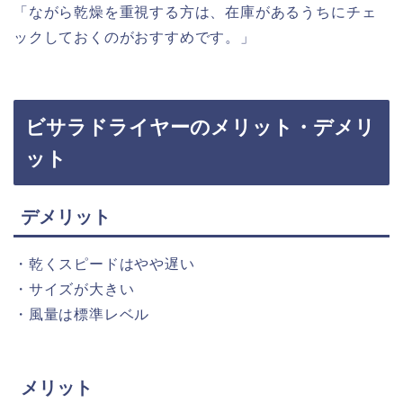
「
ながら
乾燥
を
重視
する
方は、
在庫
が
ある
うちに
チェ
ック
し
て
おく
の
が
おすすめ
です。」
ビサラドライヤー
の
メリット・
デメリ
ット
デメリット
・乾く
スピード
はや
や
遅い
・
サイズ
が
大きい
・
風量
は標準
レベル
メリット