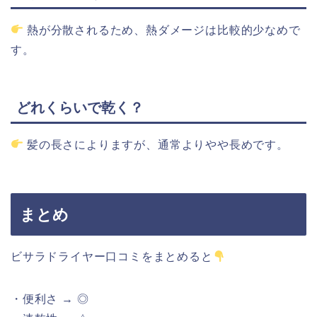
熱
が
分散
さ
れるため、
熱
ダメージ
は
比較的
少なめ
で
す。
どれ
くらい
で乾く？
髪
の
長
さ
によりますが、
通常
より
やや
長めです。
まとめ
ビサラドライヤー
口
コミ
を
まとめる
と
・
便利さ → ◎