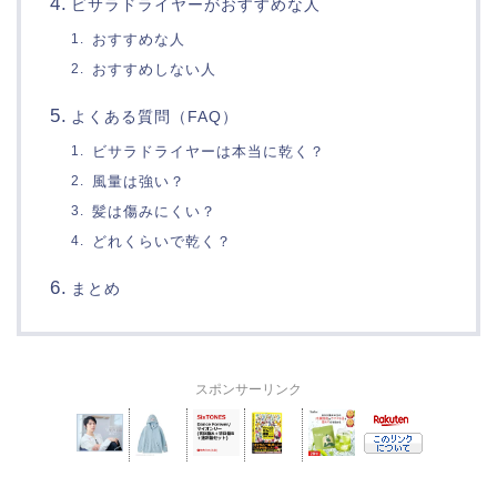
ビサラドライヤー
が
おすすめ
な
人
おすすめ
な
人
おすすめ
しない
人
よく
ある質問（
FAQ）
ビサラドライヤー
は
本当に
乾く？
風量
は強い？
髪
は
傷みにくい？
どれ
くらい
で乾く？
まとめ
スポンサーリンク