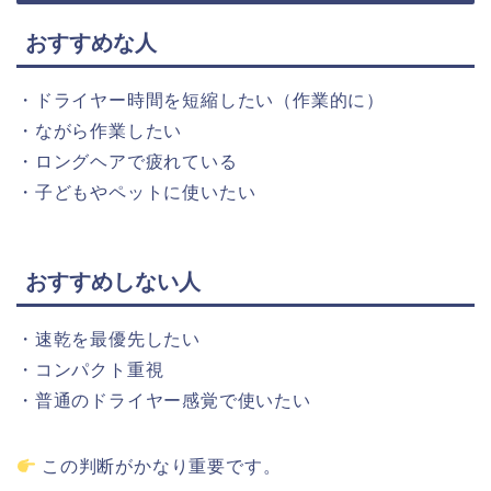
おすすめ
な
人
・
ドライヤー
時間
を
短縮
した
い（
作業
的に）
・
ながら
作業
した
い
・
ロングヘア
で
疲れ
てい
る
・
子どもや
ペット
に
使い
たい
おすすめ
しない
人
・
速
乾
を
最優
先
した
い
・
コンパクト
重視
・
普通の
ドライヤー
感覚
で
使い
たい
この
判断
が
かなり
重要です。