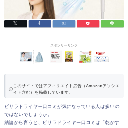
スポンサーリンク
このサイトではアフィリエイト広告（Amazonアソシエ
ⓘ
イト含む）を掲載しています。
ビサラドライヤー
口
コミ
が
気
に
な
って
いる
人
は
多い
の
で
はな
い
で
しょう
か。
結論
から
言うと、
ビサラドライヤー
口
コミ
は「
乾かす