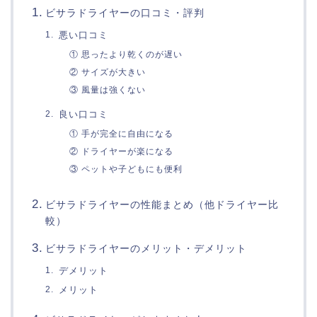
ビサラドライヤー
の
口
コミ・評判
悪い口
コミ
①
思
ったよ
り
乾く
の
が
遅い
②
サイズ
が
大きい
③
風量
は
強
く
ない
良い口
コミ
①
手
が
完全
に
自由
に
なる
②
ドライヤー
が
楽に
なる
③
ペット
や
子ども
に
も
便利
ビサラドライヤー
の
性能
まとめ（
他
ドライヤー
比
較）
ビサラドライヤー
の
メリット・
デメリット
デメリット
メリット