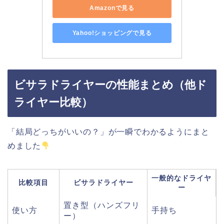
Amazonで見る
Yahoo!ショッピングで見る
ビサラドライヤー
の
性能
まとめ（
他
ド
ライヤー
比較）
「
結局
どっち
がいい
の？」
が
一瞬
で
わかる
よう
に
まと
め
ました
一般
的な
ドライヤ
比較
項目
ビサラドライヤー
ー
置
き型（
ハンズフリ
使い方
手持ち
ー）