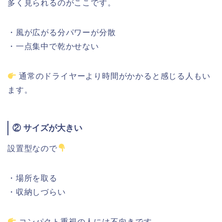
多く
見
られる
の
が
ここです。
・
風
が
広がる分
パワー
が
分散
・
一点
集中
で
乾
か
せな
い
通常の
ドライヤー
より
時間
が
かかる
と
感じる
人
も
い
ま
す。
②
サイズ
が
大きい
設置
型なので
・
場所
を
取る
・
収納
しづ
らい
コンパクト
重視
の
人
に
は
不向き
です。