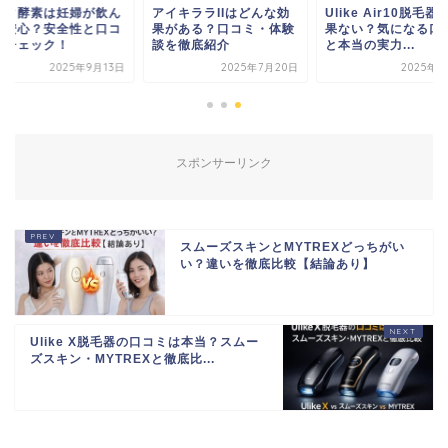
ルタ酵素は妊婦が飲ん
アイキララIIはどんな効
Ulike Air10脱毛器
も安心？安全性と口コ
果がある？口コミ・体験
果ない？気になる口
をチェック！
談を徹底紹介
と本当の実力...
2025年9月13日
2025年7月20日
2025年5
スポンサーリンク
スムーズスキンとMYTREXどっちがい
い？違いを徹底比較【結論あり】
Ulike X脱毛器の口コミは本当？スムー
ズスキン・MYTREXと徹底比...