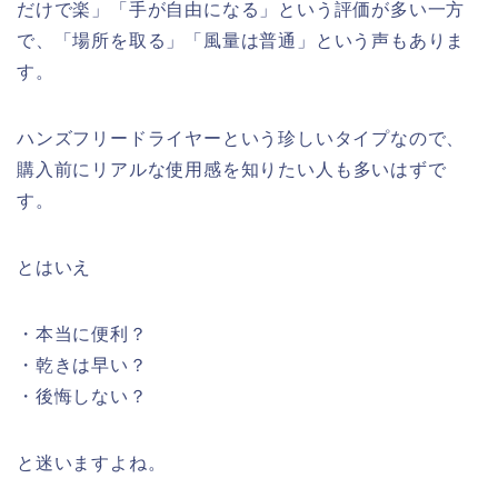
だけ
で楽」「
手
が
自由
になる」
という
評価
が
多い一方
で、「
場所
を取る」「
風量
は普通」
という
声
も
ありま
す。
ハンズフリードライヤー
という
珍しい
タイプ
なので、
購入
前に
リアル
な
使用
感
を
知
り
たい
人
も
多い
はず
で
す。
と
はい
え
・
本当に便利？
・
乾き
は早い？
・
後悔しない？
と
迷い
ますよね。