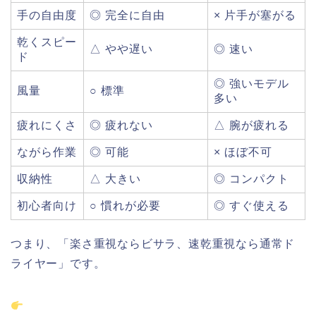
手
の
自由
度
◎
完全
に
自由
×
片手
が
塞がる
乾く
スピー
△
やや
遅い
◎ 速い
ド
◎ 強い
モデル
風量
○ 標準
多い
疲れ
にく
さ
◎
疲れ
ない
△
腕
が
疲れる
ながら
作業
◎ 可能
×
ほぼ
不可
収納
性
△ 大きい
◎
コンパクト
初心者
向け
○
慣
れが
必要
◎
すぐ
使える
つまり、「
楽
さ
重視なら
ビサラ、
速
乾
重視
なら通常
ド
ライヤー」です。