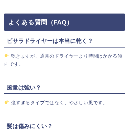
よく
ある質問（
FAQ）
ビサラドライヤー
は
本当に
乾く？
乾き
ますが、
通常の
ドライヤー
より
時間
はか
かる
傾
向
です。
風量
は強い？
強すぎる
タイプ
では
なく、
やさしい
風です。
髪
は
傷みにくい？