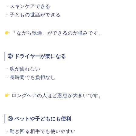
・
スキンケア
できる
・
子ども
の
世話
が
できる
「
ながら乾燥」
が
できる
の
が
強みです。
②
ドライヤー
が
楽に
なる
・
腕
が
疲れ
ない
・
長時間
でも
負担
なし
ロングヘア
の
人
ほど
恩恵
が
大きい
です。
③
ペット
や
子ども
に
も
便利
・
動き回る
相手
でも
使い
やすい