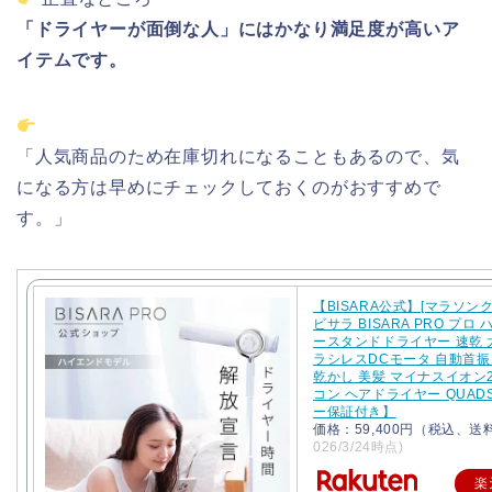
「
ドライヤー
が
面倒
な
人」
に
はか
なり
満足
度
が高い
ア
イテム
です。
「
人気
商品
の
ため
在庫
切れ
に
なる
こと
も
あるので、
気
に
なる
方
は
早めに
チェック
し
て
おく
の
が
おすすめ
で
す。」
【BISARA公式】[マラソン
ビサラ BISARA PRO プロ
ースタンドドライヤー 速乾 
ラシレスDCモータ 自動首振
乾かし 美髪 マイナスイオン
コン ヘアドライヤー QUAD
ー保証付き】
価格：59,400円（税込、送
026/3/24時点)
楽