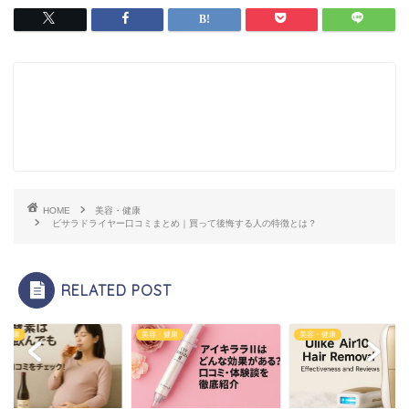
HOME
美容・健康
ビサラドライヤー口コミまとめ｜買って後悔する人の特徴とは？
RELATED POST
・健康
美容・健康
美容・健康