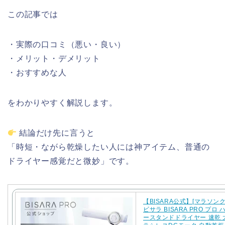
この
記事
では
・
実際
の口
コミ（悪い・良い）
・
メリット・
デメリット
・
おすすめ
な
人
を
わか
りや
すく
解説
します。
結論
だけ
先に
言う
と
「時短・
ながら
乾燥
した
い
人
に
は神
アイテム、
普通の
ドライヤー
感覚
だ
と
微妙」です。
【BISARA公式】[マラソン
ビサラ BISARA PRO プロ
ースタンドドライヤー 速乾 