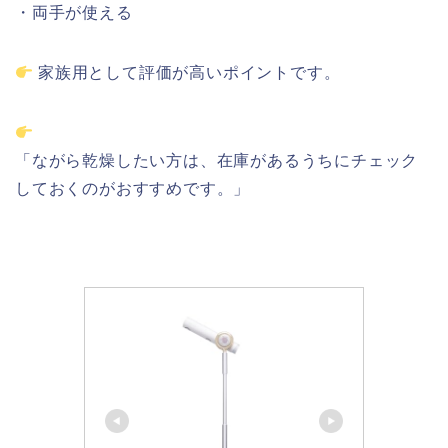
・
両手
が
使える
家族
用
として
評価
が高い
ポイント
です。
「
ながら
乾燥
した
い
方は、
在庫
が
ある
うちに
チェック
し
て
おく
の
が
おすすめ
です。」