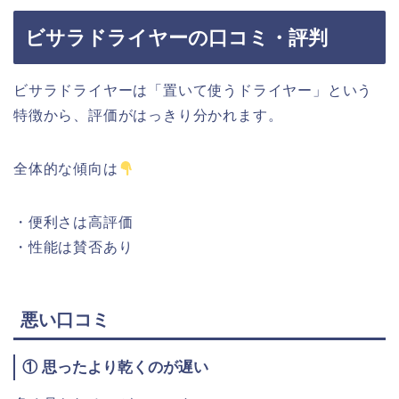
ビサラドライヤー
の
口
コミ・評判
ビサラドライヤー
は「
置
い
て使う
ドライヤー」
という
特徴から、
評価
が
はっきり
分かれます。
全体
的
な
傾向は
・
便利
さ
は
高評
価
・
性能
は
賛否
あり
悪い口
コミ
①
思
ったよ
り
乾く
の
が
遅い