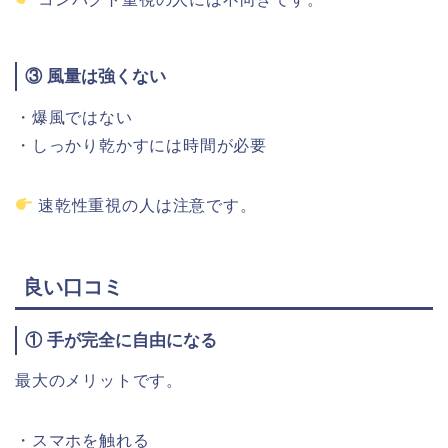
③
風量
は
強
く
ない
・
爆風
では
ない
・
しっかり
乾かす
に
は
時間
が
必要
速
乾性
重視
の
人
は
注意です。
良い口
コミ
①
手
が
完全
に
自由
に
なる
最大の
メリット
です。
・
スマホ
を
触れる