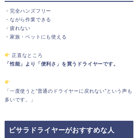
・完全
ハンズフリー
・
ながら
作業
できる
・
疲れ
ない
・家族・
ペット
に
も
使える
正直
な
ところ
「性能」より「
便利さ」
を買う
ドライヤー
です。
「
一度
使うと“
普通の
ドライヤー
に
戻
れな
い”
という
声
も
多いです。」
ビサラドライヤー
が
おすすめ
な
人