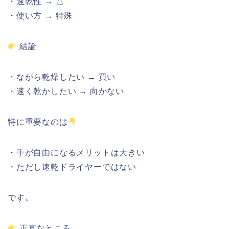
・
速乾性 → △
・使い方 → 特殊
結論
・
ながら
乾燥
したい → 買い
・
速
く
乾
かしたい →
向
かな
い
特に
重要
な
のは
・
手
が
自由
になる
メリット
は
大きい
・
ただし
速乾
ドライヤー
では
ない
です。
正直
な
ところ