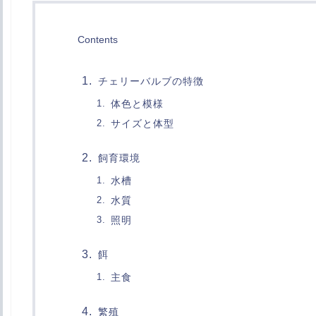
Contents
チェリーバルブの特徴
体色と模様
サイズと体型
飼育環境
水槽
水質
照明
餌
主食
繁殖