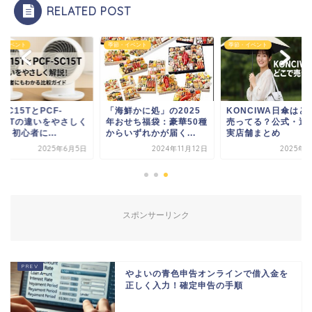
RELATED POST
季節・イベント
季節・イベント
季節・イベント
「海鮮かに処」の2025
KONCIWA日傘はどこで
PCF-C15TとPCF
年おせち福袋：豪華50種
売ってる？公式・通販・
SC15Tの違いを
からいずれかが届く...
実店舗まとめ
解説！初心者に...
2024年11月12日
2025年7月1日
202
スポンサーリンク
やよいの青色申告オンラインで借入金を
正しく入力！確定申告の手順