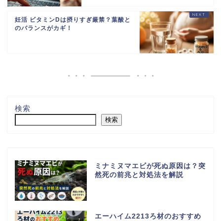
妊活 ビタミンDは摂りすぎ厳禁？葉酸と
のバランスがカギ！
検索
検索
ミナミヌマエビが死ぬ原因は？突
然死の前兆と対処法を解説
エーハイム2213ろ材のおすすめ