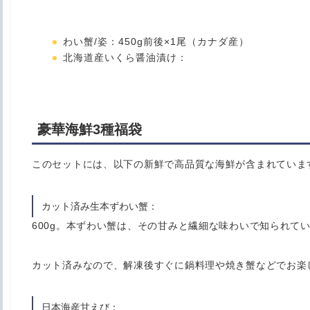
わい蟹/姿
：450g前後×1尾（カナダ産）
北海道産いくら醤油漬け
：
豪華海鮮3種福袋
このセットには、以下の新鮮で高品質な海鮮が含まれていま
カット済み生本ずわい蟹
：
600g。本ずわい蟹は、その甘みと繊細な味わいで知られて
カット済みなので、解凍後すぐに鍋料理や焼き蟹などでお楽
日本海産甘えび
：