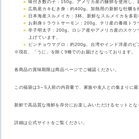
味付き数の子
：150g。アメリカ産の鰊卵を使用し
広島産カキむき身
：約400g。加熱用の新鮮な牡蠣
日本海産スルメイカ
：3杯。新鮮なスルメイカを多彩
お刺身トラウトサーモン
：200g。チリ産の養殖ト
辛子明太子
：200g。ロシア産やアメリカ産のスケ
上げています。
ビンチョウマグロ
：約200g。台湾やインド洋産の
※現在、「うに」を除く9種でのお届けとなっております。
各商品の賞味期限は商品ページでご確認ください。
この福袋は3～5人前の内容量で、家族や友人との集まりに最
新鮮で高品質な海鮮を存分にお楽しみいただけるセットとな
詳細は公式サイトをご覧ください。