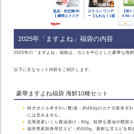
2025年「ますよね」福袋の内容
2025年の「ますよね」福袋は、カニを中心とした豪華な海
以下に主なセット内容をご紹介します。
豪華ますよね福袋 海鮮10種セット
特大ボイル本ずわい蟹/姿
：約450gのカナダ産本ず
には含みません。
北海道産いくら醤油漬け
：80g。鮭卵を醤油や鰹節
福井県産刺身用甘エビ
：約500g。新鮮な甘エビを