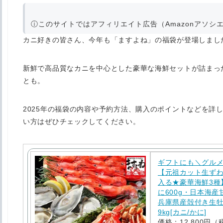
ⓘ
このサイトではアフィリエイト広告（Amazonアソシ
カニ好きの皆さん、今年も「ますよね」の福袋が登場しまし
新鮮で高品質なカニを中心とした豪華な海鮮セットが詰まっ
とも。
2025年の福袋の内容や予約方法、購入のポイントなどを詳
い方はぜひチェックしてください。
ギフトにも＼グルメ福
【元祖カット生ず
入る★豪華海鮮3種
に600g・日本海産
兵庫県産殻付き生牡蠣
9kg[カニ/かに]
価格：12,800円