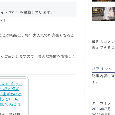
エイト含む）を掲載しています。
た！
たこの福袋は、毎年大人気で即完売となるこ
最近のコメン
表示できるコ
しくご紹介しますので、贅沢な海鮮を堪能した
相互リンク
記事内容に近
す。
袋1.9kg／
わい蟹が必ず
】生ずわいが
甘えび600g・
アーカイブ
700g 計1.
2026年7月
（税込、送料無
2026年6月